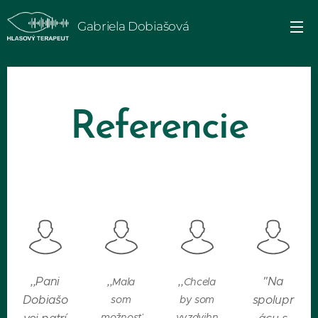
Gabriela Dobiašová
Referencie
,,
Pani
"Na
,,
,,
Mala
Chcela
Dobiašo
spolupr
som
by som
možnosť
vyzdvihn