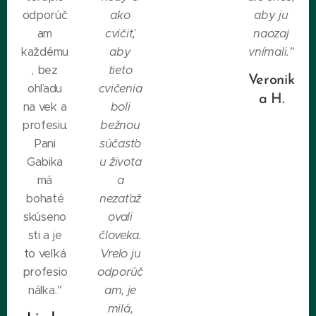
odporúč
ako
aby ju
am
cvičiť,
naozaj
každému
aby
vnímali."
, bez
tieto
Veronik
ohľadu
cvičenia
a H.
na vek a
boli
profesiu.
bežnou
Pani
súčasťo
Gabika
u života
má
a
bohaté
nezaťaž
skúseno
ovali
sti a je
človeka.
to veľká
Vrelo ju
profesio
odporúč
nálka.
"
am, je
milá,