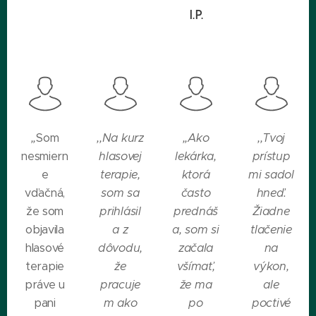
I.P.
,,
Som
,,Na kurz
,,Ako
,,Tvoj
nesmiern
hlasovej
lekárka,
prístup
e
terapie,
ktorá
mi sadol
vďačná,
som sa
často
hneď.
že som
prihlásil
prednáš
Žiadne
objavila
a z
a, som si
tlačenie
hlasové
dôvodu,
začala
na
terapie
že
všímať,
výkon,
práve u
pracuje
že ma
ale
pani
m ako
po
poctivé