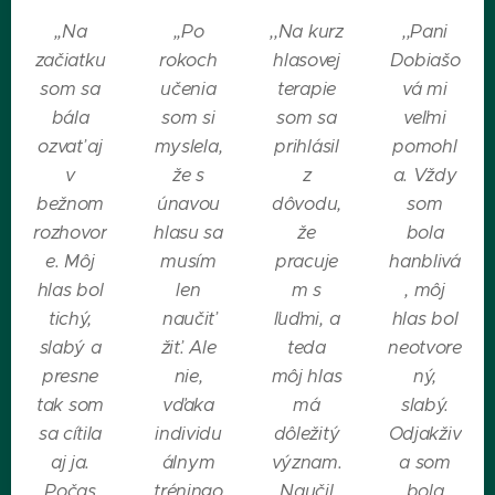
,,Na
,,Po
,,Na kurz
,,Pani
začiatku
rokoch
hlasovej
Dobiašo
som sa
učenia
terapie
vá mi
bála
som si
som sa
veľmi
ozvať aj
myslela,
prihlásil
pomohl
v
že s
z
a. Vždy
bežnom
únavou
dôvodu,
som
rozhovor
hlasu sa
že
bola
e. Môj
musím
pracuje
hanblivá
hlas bol
len
m s
, môj
tichý,
naučiť
ľuďmi, a
hlas bol
slabý a
žiť. Ale
teda
neotvore
presne
nie,
môj hlas
ný,
tak som
vďaka
má
slabý.
sa cítila
individu
dôležitý
Odjakživ
aj ja.
álnym
význam.
a som
Počas
tréningo
Naučil
bola