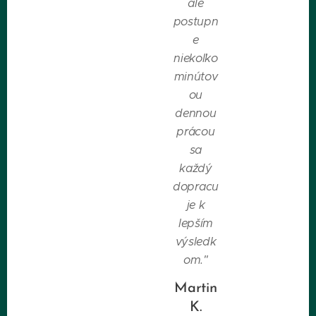
ale
postupn
e
niekoľko
minútov
ou
dennou
prácou
sa
každý
dopracu
je k
lepším
výsledk
om."
Martin
K.