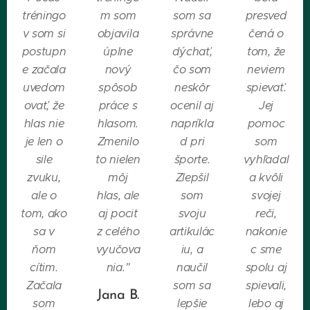
tréningo
m som
som sa
presved
v som si
objavila
správne
čená o
postupn
úplne
dýchať,
tom, že
e začala
nový
čo som
neviem
uvedom
spôsob
neskôr
spievať.
ovať, že
práce s
ocenil aj
Jej
hlas nie
hlasom.
napríkla
pomoc
je len o
Zmenilo
d pri
som
sile
to nielen
športe.
vyhľadal
zvuku,
môj
Zlepšil
a kvôli
ale o
hlas, ale
som
svojej
tom, ako
aj pocit
svoju
reči,
sa v
z celého
artikulác
nakonie
ňom
vyučova
iu, a
c sme
cítim.
nia."
naučil
spolu aj
Začala
som sa
spievali,
Jana B.
som
lepšie
lebo aj